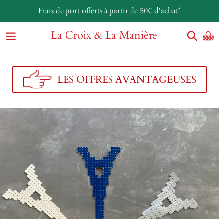
Passer
Frais de port offerts à partir de 50€ d'achat*
au
contenu
La Croix & La Manière
Reche
P
LES OFFRES AVANTAGEUSES